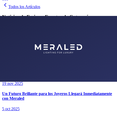
Todos los Artículos
Noticias de Ferias y Eventos de Categoría
Meraled Firma Ortağı ve Genel Müdürü Metin Erkan, 6. kez
düzenlenen Jewellery Antalya hakkında görüşlerini bildirdi.
6 ene 2026
Se Necesitan 1000 Testigos Para Decir 1 Año
5 dic 2025
Nunca Caminarás en la Oscuridad con Meraled
19 nov 2025
Un Futuro Brillante para los Joyeros Llegará Inmediatamente
con Meraled
5 oct 2025