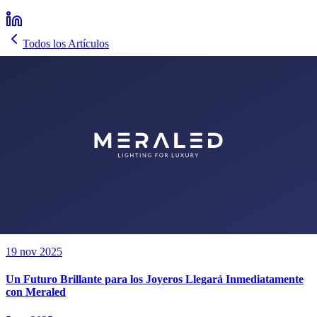
Todos los Artículos
Noticias de Ferias y Eventos de Categoría
Meraled Firma Ortağı ve Genel Müdürü Metin Erkan, 6. kez
düzenlenen Jewellery Antalya hakkında görüşlerini bildirdi.
6 ene 2026
Se Necesitan 1000 Testigos Para Decir 1 Año
5 dic 2025
Nunca Caminarás en la Oscuridad con Meraled
19 nov 2025
Un Futuro Brillante para los Joyeros Llegará Inmediatamente
con Meraled