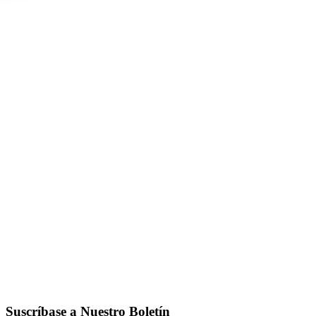
Serie Goalpost
GOALPOST SLIM
Detalles
GOALPOST
Detalles
Suscríbase a Nuestro Boletín