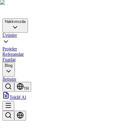
Hakkımızda
Ürünler
Projeler
Referanslar
Fuarlar
Blog
İletişim
TR
Teklif Al