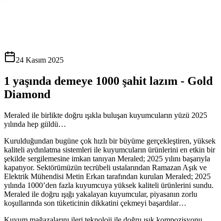
24 Kasım 2025
1 yaşında demeye 1000 şahit lazım - Gold
Diamond
Meraled ile birlikte doğru ışıkla buluşan kuyumcuların yüzü 2025
yılında hep güldü…
Kurulduğundan bugüne çok hızlı bir büyüme gerçekleştiren, yüksek
kaliteli aydınlatma sistemleri ile kuyumcuların ürünlerini en etkin bir
şekilde sergilemesine imkan tanıyan Meraled; 2025 yılını başarıyla
kapatıyor. Sektörümüzün tecrübeli ustalarından Ramazan Aşık ve
Elektrik Mühendisi Metin Erkan tarafından kurulan Meraled; 2025
yılında 1000’den fazla kuyumcuya yüksek kaliteli ürünlerini sundu.
Meraled ile doğru ışığı yakalayan kuyumcular, piyasanın zorlu
koşullarında son tüketicinin dikkatini çekmeyi başardılar…
Kuyum mağazalarını ileri teknoloji ile doğru ışık kompozisyonu