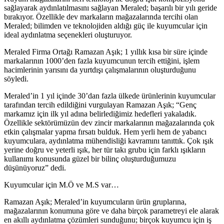
sağlayarak aydınlatılmasını sağlayan Meraled; başarılı bir yılı geride
bırakıyor. Özellikle dev markaların mağazalarında tercihi olan
Meraled; bilimden ve teknolojiden aldığı güç ile kuyumcular için
ideal aydınlatma seçenekleri oluşturuyor.
Meraled Firma Ortağı Ramazan Aşık; 1 yıllık kısa bir süre içinde
markalarının 1000’den fazla kuyumcunun tercih ettiğini, işlem
hacimlerinin yarısını da yurtdışı çalışmalarının oluşturduğunu
söyledi.
Meraled’in 1 yıl içinde 30’dan fazla ülkede ürünlerinin kuyumcular
tarafından tercih edildiğini vurgulayan Ramazan Aşık; “Genç
markamız için ilk yıl adına belirlediğimiz hedefleri yakaladık.
Özellikle sektörümüzün dev zincir markalarının mağazalarında çok
etkin çalışmalar yapma fırsatı bulduk. Hem yerli hem de yabancı
kuyumculara, aydınlatma mühendisliği kavramını tanıttık. Çok ışık
yerine doğru ve yeterli ışık, her tür takı grubu için farklı ışıkların
kullanımı konusunda güzel bir bilinç oluşturduğumuzu
düşünüyoruz” dedi.
Kuyumcular için M.Ö ve M.S var…
Ramazan Aşık; Meraled’in kuyumcuların ürün gruplarına,
mağazalarının konumuna göre ve daha birçok parametreyi ele alarak
en akıllı aydınlatma çözümleri sunduğunu; birçok kuyumcu için iş