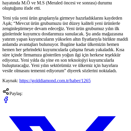
hayatında M.Ö ve M.S (Meraled öncesi ve sonrası) durumu
oluştuğunu ifade etti.
Yeni yıla yeni ürün gruplarıyla girmeye hazırladıklarını kaydeden
Aşık; “Mevcut ürün grubumuzu üst düzey kaliteli yeni ürünlerle
zenginleştirmeye devam edeceğiz. Yeni ürün grubumuz yılın ilk
günlerinde kuyumcu dostlarımıza sunulacak. Şu anda mağazasına
yatırım yapan kuyumcuların yükselen altın fiyatlarıyla birlikte maddi
anlamda avantajları bulunuyor. Bugüne kadar ülkemizin hemen
hemen her şehrindeki kuyumcularla çalışma fırsatı yakaladık. Kısa
süre içinde firmamıza gösterilen yoğun ilgi için herkese teşekkür
ediyoruz. Yeni yılda da yine en son teknolojiyi kuyumcularla
buluşturacağız. Yeni yılın sektörümüz ve ülkemiz için hayırlara
vesile olmasını temenni ediyorum” diyerek sözlerini noktaladı.
Kaynak:
https://golddiamond.com.tr/haber/1265
Paylaş: