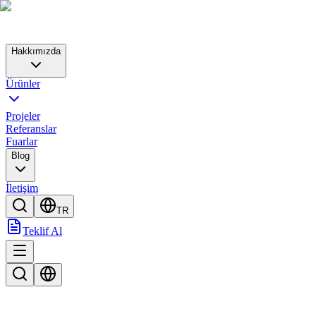
Hakkımızda
Ürünler
Projeler
Referanslar
Fuarlar
Blog
İletişim
TR
Teklif Al