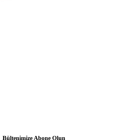
Goalpost Serisi
GOALPOST SLIM
Detaylar
GOALPOST
Detaylar
Bültenimize Abone Olun