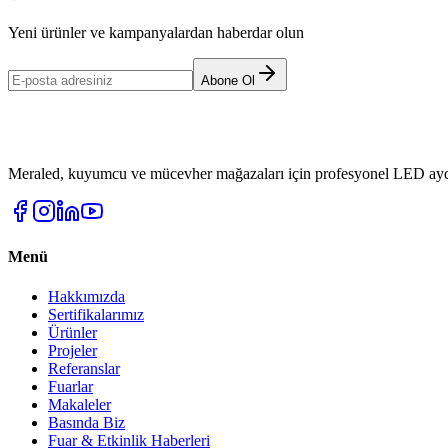
Yeni ürünler ve kampanyalardan haberdar olun
Abone Ol
Meraled, kuyumcu ve mücevher mağazaları için profesyonel LED aydı
Menü
Hakkımızda
Sertifikalarımız
Ürünler
Projeler
Referanslar
Fuarlar
Makaleler
Basında Biz
Fuar & Etkinlik Haberleri