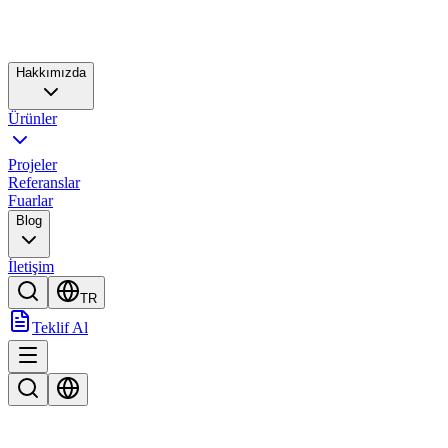
Hakkımızda
Ürünler
Projeler
Referanslar
Fuarlar
Blog
İletişim
TR
Teklif Al