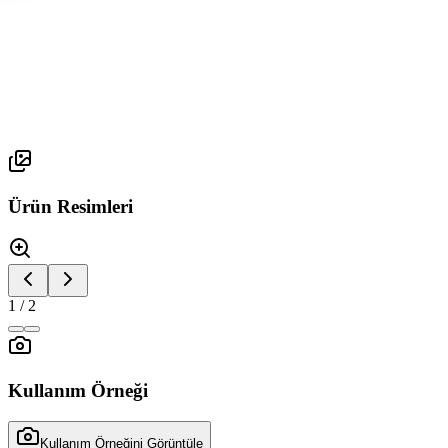
Res Serisi
RES 3
Ürün Resimleri
1
/
2
Kullanım Örneği
Kullanım Örneğini Görüntüle