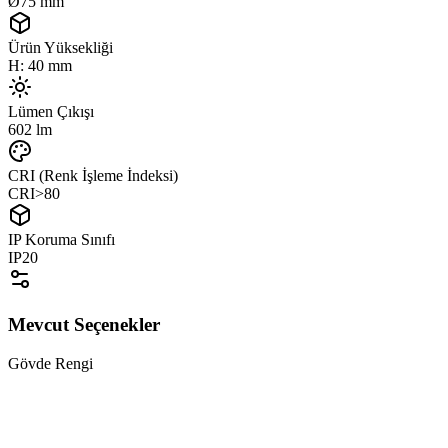
Ø75 mm
Ürün Yüksekliği
H: 40 mm
Lümen Çıkışı
602 lm
CRI (Renk İşleme İndeksi)
CRI>80
IP Koruma Sınıfı
IP20
Mevcut Seçenekler
Gövde Rengi