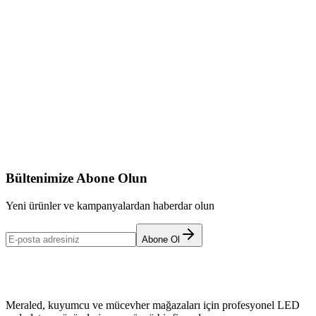
SPARK SQUARE
Detaylar
360°
ROTATE LIGHT
Detaylar
Bültenimize Abone Olun
Yeni ürünler ve kampanyalardan haberdar olun
Abone Ol
Meraled, kuyumcu ve mücevher mağazaları için profesyonel LED