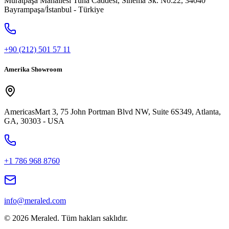
Muratpaşa Mahallesi Tuna Caddesi, Sinema Sk. No:22, 34040
Bayrampaşa/İstanbul - Türkiye
+90 (212) 501 57 11
Amerika Showroom
AmericasMart 3, 75 John Portman Blvd NW, Suite 6S349, Atlanta,
GA, 30303 - USA
+1 786 968 8760
info@meraled.com
©
2026
Meraled.
Tüm hakları saklıdır.