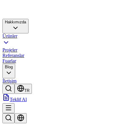
Hakkımızda
Ürünler
Projeler
Referanslar
Fuarlar
Blog
İletişim
TR
Teklif Al