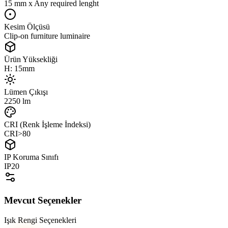
15 mm x Any required lenght
Kesim Ölçüsü
Clip-on furniture luminaire
Ürün Yüksekliği
H: 15mm
Lümen Çıkışı
2250 lm
CRI (Renk İşleme İndeksi)
CRI>80
IP Koruma Sınıfı
IP20
Mevcut Seçenekler
Işık Rengi Seçenekleri