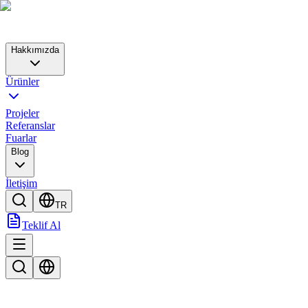
Hakkımızda
Ürünler
Projeler
Referanslar
Fuarlar
Blog
İletişim
TR
Teklif Al