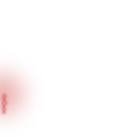
Ana Sayfa
Projelerimiz
Neether House Of Luxury - Bellingham