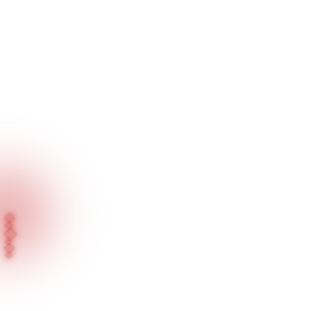
Ana Sayfa
Projelerimiz
La Illusion Joyeria Jewelry•Pawn - Louisville