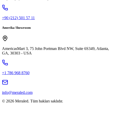
+90 (212) 501 57 11
Amerika Showroom
AmericasMart 3, 75 John Portman Blvd NW, Suite 6S349, Atlanta,
GA, 30303 - USA
+1 786 968 8760
info@meraled.com
©
2026
Meraled.
Tüm hakları saklıdır.