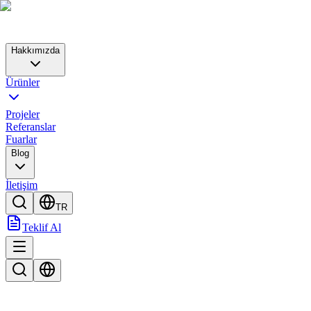
Hakkımızda
Ürünler
Projeler
Referanslar
Fuarlar
Blog
İletişim
TR
Teklif Al