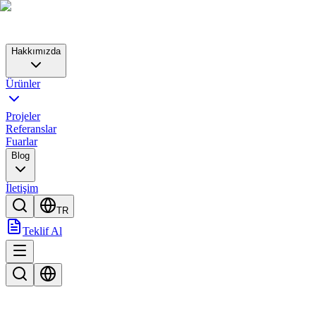
Hakkımızda
Ürünler
Projeler
Referanslar
Fuarlar
Blog
İletişim
TR
Teklif Al