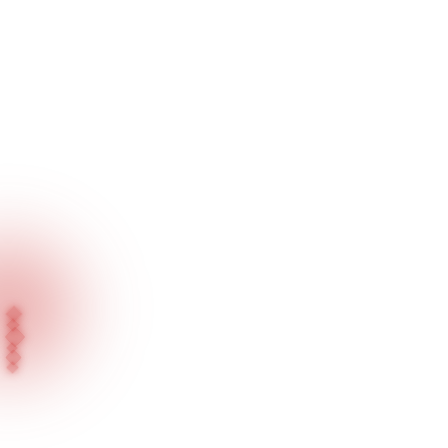
Ana Sayfa
Projelerimiz
İnci Sarraf - Melikgazi