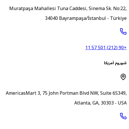
Muratpaşa Mahallesi Tuna Caddesi, Sinema Sk. No:22
34040 Bayrampaşa/İstanbul - Türkiy
+90 (212) 5
وروم آمریکا
AmericasMart 3, 75 John Portman Blvd NW, Suite 6S349
Atlanta, GA, 30303 - US