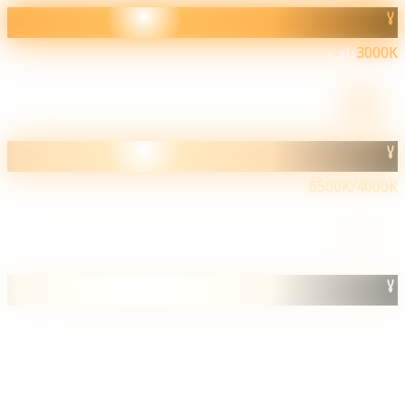
3000
دافئ
6500K/4000
5000