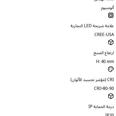
لومنيوم
امة شريحة LED التجارية
CREE-US
رتفاع المنتج
H: 40 m
(مؤشر تجسيد الألوان)
CRI>80-9
رجة الحماية IP
IP2