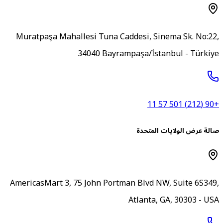
Muratpaşa Mahallesi Tuna Caddesi, Sinema Sk. No:22
34040 Bayrampaşa/İstanbul - Türkiy
+90 (212) 5
الة عرض الولايات المتحدة
AmericasMart 3, 75 John Portman Blvd NW, Suite 6S349
Atlanta, GA, 30303 - US