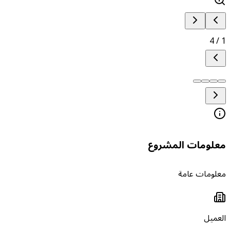
4
/
علومات المشروع
علومات عامة
لعميل