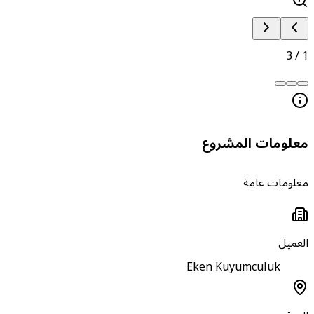
3
/
1
معلومات المشروع
معلومات عامة
العميل
Eken Kuyumculuk