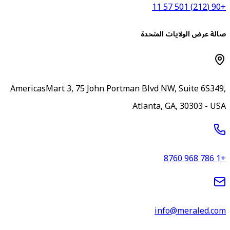
+90 (212) 5
الة عرض الولايات المتحدة
AmericasMart 3, 75 John Portman Blvd NW, Suite 6S349
Atlanta, GA, 30303 - US
+1 786 96
info@meraled.co