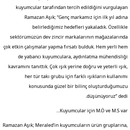
kuyumcular tarafından tercih edildiğini vurgulaya
Ramazan Aşık; “Genç markamız için ilk yıl adın
belirlediğimiz hedefleri yakaladık. Özellikl
sektörümüzün dev zincir markalarının mağazalarınd
çok etkin çalışmalar yapma fırsatı bulduk. Hem yerli he
de yabancı kuyumculara, aydınlatma mühendisliğ
kavramını tanıttık. Çok ışık yerine doğru ve yeterli ışık
her tür takı grubu için farklı ışıkların kullanım
konusunda güzel bir bilinç oluşturduğumuz
düşünüyoruz” dedi
Kuyumcular için M.Ö ve M.S var
Ramazan Aşık; Meraled’in kuyumcuların ürün gruplarına