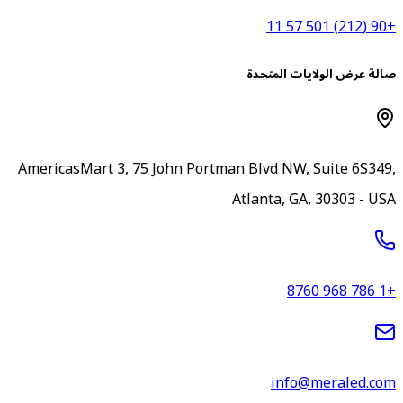
+90 (212) 5
الة عرض الولايات المتحدة
AmericasMart 3, 75 John Portman Blvd NW, Suite 6S349
Atlanta, GA, 30303 - US
+1 786 96
info@meraled.co