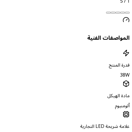
5
/
لمواصفات الفنية
درة المنتج
38
ادة الهيكل
لومنيوم
امة شريحة LED التجارية