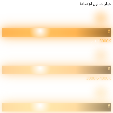
يارات لون الإضاءة
3000
دافئ
3000K/4000